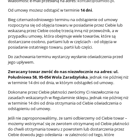
wiadomość e-mail przesłaną na adres:
kontakt@damido.pl
.
Od umowy możesz odstąpić w terminie
14 dni
.
Bieg czternastodniowego terminu na odstąpienie od umowy
rozpoczyna się od objęcia towaru w posiadanie przez Ciebie lub
wskazaną przez Ciebie osobę trzecią inną niż przewoźnik, a w
przypadku umowy, która obejmuje wiele towarów, które są
dostarczane osobno, partiami lub w częściach - od objęcia w
posiadanie ostatniego towaru, partii lub części.
Do zachowania terminu wystarczy wysłanie oświadczenia przed
jego upływem.
Zwracany towar zwróć do nas niezwłocznie na adres: ul.
Południowa 58, 95-054 Wola Zaradzyńska
, jednak nie później niż
w terminie 14 dni od dnia, w którym odstąpiłeś od umowy.
Dokonane przez Ciebie płatności zwrócimy Ci niezwłocznie na
zasadach wskazanych w Regulaminie sklepu, jednak nie później niż
w terminie 14 dni od dnia otrzymania od Ciebie oświadczenia o
odstąpieniu od umowy.
Jeśli nie zaproponowaliśmy, że sami odbierzemy od Ciebie towar –
możemy wstrzymać się ze zwrotem otrzymanej od Ciebie płatności
do chwili otrzymania towaru z powrotem lub dostarczenia przez
Ciebie dowodu jego odesłania - w zależności od tego, które