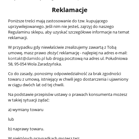
Reklamacje
Poniższe treści mają zastosowanie do tzw. kupującego
uprzywilejowanego. Jeśli nim nie jesteś, zajrzyj do naszego
Regulaminu sklepu, aby uzyskać szczegółowe informacje na temat
reklamacji.
W przypadku gdy niewłaściwie zrealizujemy zawartą z Tobą
umowę, masz prawo złożyć reklamację - najlepiej na adres e-mail:
kontakt@damido.pl
lub drogą pocztową na adres ul. Południowa
58, 95-054 Wola Zaradzyńska.
Co do zasady, ponosimy odpowiedzialność za brak zgodności
towaru z umową, istniejący w chwili jego dostarczenia i ujawniony
w ciągu dwóch lat od tej chwili.
Na podstawie przepisów ustawy o prawach konsumenta możesz
w takiej sytuacji żądać:
a) wymiany towaru
lub
b) naprawy towaru.
W niektórych przypadkach możesz też: