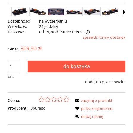
Dostępność:
na wyczerpaniu
Wysyłka w:
24 godziny
Dostawa:
od 15,70 zł
- Kurier InPost
sprawdź formy dostawy
Cena nie zawiera ewentualnych kosztów płatności
309,90 zł
Cena:
do koszyka
szt.
dodaj do przechowalni
Ocena:
zapytaj o produkt
Producent:
Bburago
poleć znajomemu
dodaj opinię